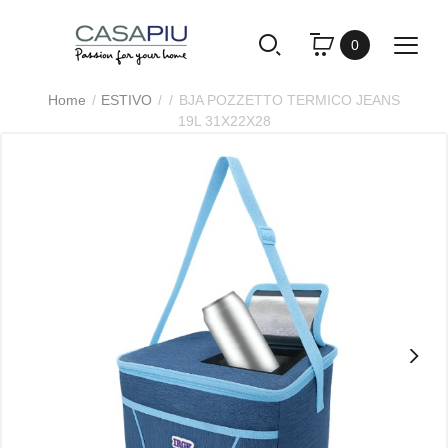
0
Home
ESTIVO
BJA POZZETTO TERMICO JEANS
19L 31X22X28