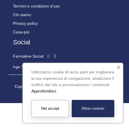
Termini e condizioni d'uso
Chi siamo
Privacy policy
Casa-più
Social
Farmaline Social:
Irge Social:
Utilizziamo cookie di terze parti per migliorare
la tua esperienza di navigazione, analizzare il
traffico del sito e personalizzare i contenuti.
Copyright © 2024 Casapiù S.r.l. P.iva: 08977200016 -
Approfondisci
Powered by
Teseo Informatica
Not accept
Allow cookies