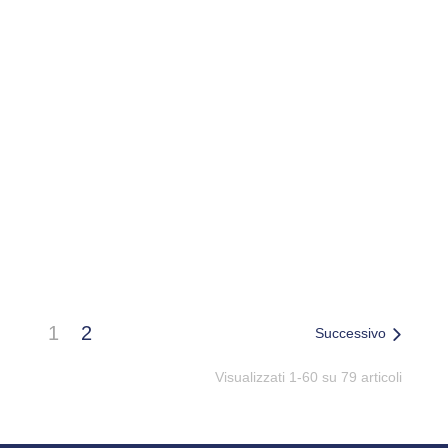
ABZ PATCH POST-PUNTURA
ACB TELO MARE MICROF.
KIDS 20PZ LENIT
85X175 BASIC
1
2
Successivo
Visualizzati 1-60 su 79 articoli