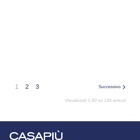
BMR SPAZZOLA BUCATO
BMS SPAZZOLA OVALE PPL
C/MANICHETTO
AVORIO
1
2
3
Successivo
Visualizzati 1-60 su 130 articoli