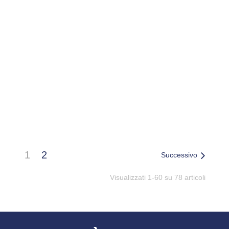
BNM SCOPA MICROFIBRA
BNN SCOPA MICROFIBR
TRIANGOLARE C/MANI
TRIANGOLARE RICAMBI
1
2
Successivo
Visualizzati 1-60 su 78 articoli