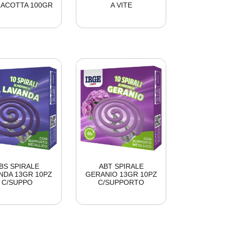
ACOTTA 100GR
A VITE
BS SPIRALE
ABT SPIRALE
NDA 13GR 10PZ
GERANIO 13GR 10PZ
C/SUPPO
C/SUPPORTO