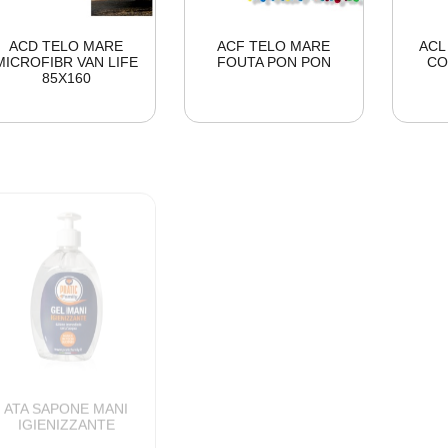
ACD TELO MARE
ACF TELO MARE
ACL
MICROFIBR VAN LIFE
FOUTA PON PON
CO
85X160
ATA SAPONE MANI
ATB ALCOOL TEST
ATD
IGIENIZZANTE
ALTA 