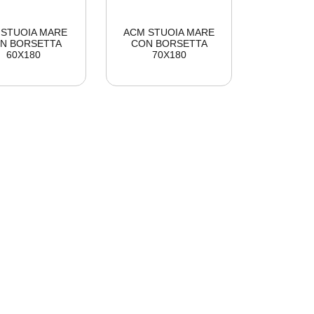
 STUOIA MARE
ACM STUOIA MARE
N BORSETTA
CON BORSETTA
60X180
70X180
 CALZA RELAX
ATD CALZA RELAX
3PZ BIANCO M/L
ALTA 3PZ BIANCO S/M