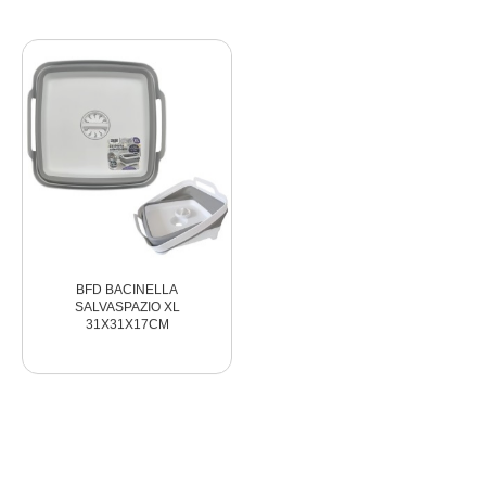
BFD BACINELLA
BFE SECCHIO SALVASPAZIO
SALVASPAZIO XL
DIAM31cm ALT24,5
31X31X17CM