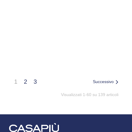
BHI CARTA FRIGGITRICE
BHJ CARTA FRIGGITRICE
TONDA 20X4,5CM 50P
QUADRATA 16X4,5CM
1
2
3
Successivo
Visualizzati 1-60 su 139 articoli