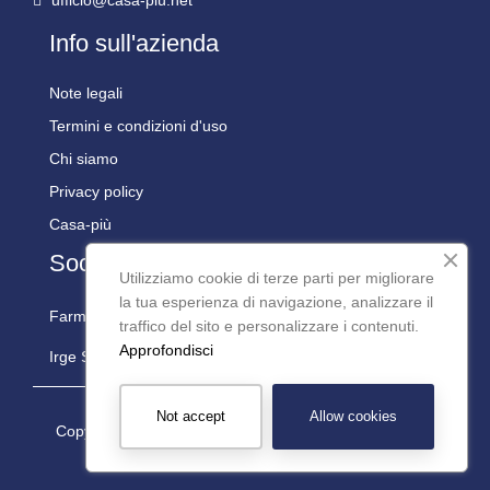
ufficio@casa-più.net
Info sull'azienda
Note legali
Termini e condizioni d'uso
Chi siamo
Privacy policy
Casa-più
Social
Utilizziamo cookie di terze parti per migliorare
la tua esperienza di navigazione, analizzare il
Farmaline Social:
traffico del sito e personalizzare i contenuti.
Approfondisci
Irge Social:
Not accept
Allow cookies
Copyright © 2024 Casapiù S.r.l. P.iva: 08977200016 -
Powered by
Teseo Informatica