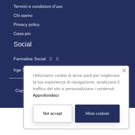
Termini e condizioni d'uso
Chi siamo
Privacy policy
Casa-più
Social
Farmaline Social:
Irge Social:
Utilizziamo cookie di terze parti per migliorare
la tua esperienza di navigazione, analizzare il
traffico del sito e personalizzare i contenuti.
Copyright © 2024 Casapiù S.r.l. P.iva: 08977200016 -
Approfondisci
Powered by
Teseo Informatica
Not accept
Allow cookies