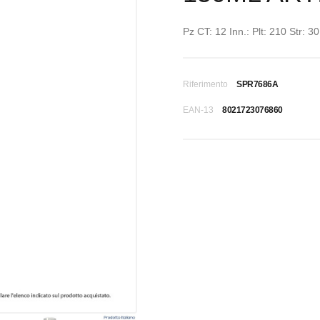
Pz CT: 12 Inn.: Plt: 210 Str: 30
Riferimento
SPR7686A
EAN-13
8021723076860