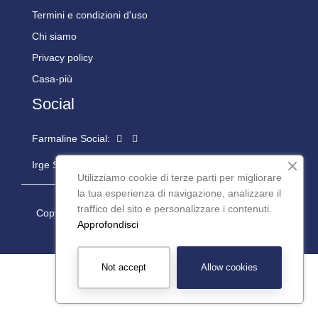
Termini e condizioni d'uso
Chi siamo
Privacy policy
Casa-più
Social
Farmaline Social:
Irge Social:
Utilizziamo cookie di terze parti per migliorare
la tua esperienza di navigazione, analizzare il
traffico del sito e personalizzare i contenuti.
Copyright © 2024 Casapiù S.r.l. P.iva: 08977200016 -
Approfondisci
Powered by
Teseo Informatica
Not accept
Allow cookies