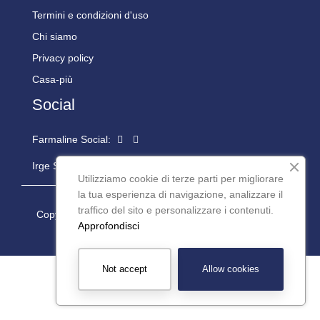
Termini e condizioni d'uso
Chi siamo
Privacy policy
Casa-più
Social
Farmaline Social:
Irge Social:
Utilizziamo cookie di terze parti per migliorare
la tua esperienza di navigazione, analizzare il
traffico del sito e personalizzare i contenuti.
Copyright © 2024 Casapiù S.r.l. P.iva: 08977200016 -
Approfondisci
Powered by
Teseo Informatica
Not accept
Allow cookies